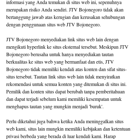
informasi yang Anda temukan di situs web ini, sepenuhnya
merupakan risiko Anda sendiri. JTV Bojonegoro tidak akan
bertanggung jawab atas kerugian dan kerusakan sehubungan
dengan penggunaan situs web JTV Bojonegoro.
JTV Bojonegoro menyediakan link situs web lain dengan
mengikuti hyperlink ke situs eksternal tersebut. Meskipun JTV
Bojonegoro berusaha untuk hanya menyediakan tautan
berkualitas ke situs web yang bermanfaat dan etis, JTV
Bojonegoro tidak memiliki kendali atas konten dan sifat situs-
situs tersebut. Tautan link situs web lain tidak menyiratkan
rekomendasi untuk semua konten yang ditemukan di situs ini.
Pemilik dan konten situs dapat berubah tanpa pemberitahuan
dan dapat terjadi sebelum kami memiliki kesempatan untuk
menghapus tautan yang mungkin menjadi 'buruk'.
Perlu diketahui juga bahwa ketika Anda meninggalkan situs
web kami, situs lain mungkin memiliki kebijakan dan ketentuan
privasi berbeda yang berada di luar kendali kami. Harap