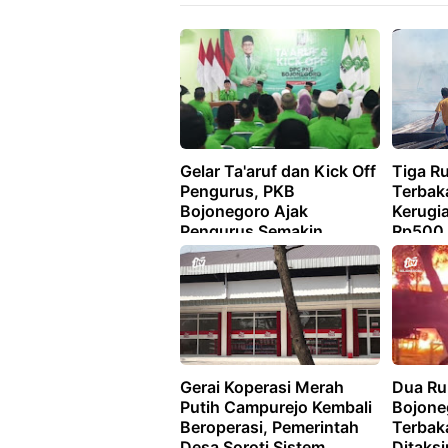
Gelar Ta'aruf dan Kick Off
Tiga R
Pengurus, PKB
Terbak
Bojonegoro Ajak
Kerugia
Pengurus Semakin
Rp500 
Produktif dan Inovatif
Gerai Koperasi Merah
Dua Ru
Putih Campurejo Kembali
Bojone
Beroperasi, Pemerintah
Terbaka
Desa Soroti Sistem
Ditaksi