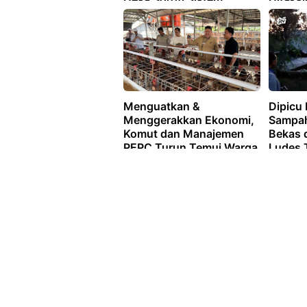
Pengelolaan
Juta
Menguatkan &
Dipicu
Menggerakkan Ekonomi,
Sampah
Komut dan Manajemen
Bekas 
PEPC Turun Temui Warga
Ludes 