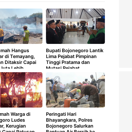
umah Hangus
Bupati Bojonegoro Lantik
ar di Temayang,
Lima Pejabat Pimpinan
n Ditaksir Capai
Tinggi Pratama dan
Juta Lebih
Mutasi Pejabat
Administrator
mah Warga di
Peringati Hari
goro Ludes
Bhayangkara, Polres
r, Kerugian
Bojonegoro Salurkan
r Capai Ratusan
Bantuan Air Bersih ke