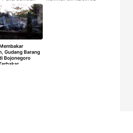
Wilayah Terdampak
Kekeringan
 Membakar
, Gudang Barang
di Bojonegoro
Terbakar