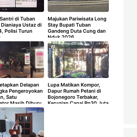
Santri di Tuban
Majukan Pariwisata Long
Dianiaya Ustaz di
Stay Bupati Tuban
4, Polisi Turun
Gandeng Duta Cung dan
n
Nduk 2026
Tetapkan Delapan
Lupa Matikan Kompor,
gka Pengeroyokan
Dapur Rumah Petani di
n, Satu
Bojonegoro Terbakar,
ator Masih Diburu
Kerugian Capai Rp30 Juta