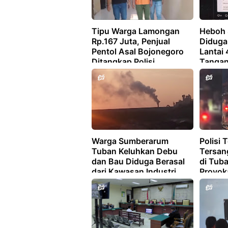
Tipu Warga Lamongan
Heboh 
Rp.167 Juta, Penjual
Diduga 
Pentol Asal Bojonegoro
Lantai 
Ditangkap Polisi
Tanga
Warga Sumberarum
Polisi 
Tuban Keluhkan Debu
Tersan
dan Bau Diduga Berasal
di Tuba
dari Kawasan Industri
Provok
Semen