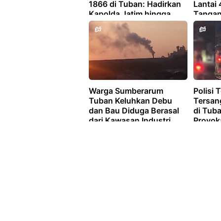
1866 di Tuban: Hadirkan
Lantai 
Kapolda Jatim hingga
Tanga
Gandeng UMKM
Warga Sumberarum
Polisi 
Tuban Keluhkan Debu
Tersan
dan Bau Diduga Berasal
di Tuba
dari Kawasan Industri
Provok
Semen