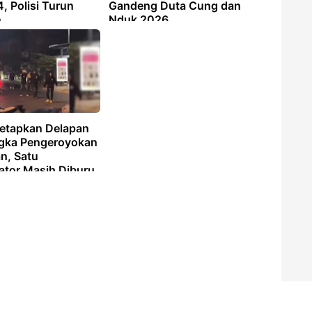
4, Polisi Turun
Gandeng Duta Cung dan
n
Nduk 2026
Tetapkan Delapan
gka Pengeroyokan
n, Satu
ator Masih Diburu