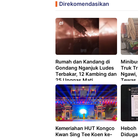
Direkomendasikan
Rumah dan Kandang di
Minibu
Gondang Nganjuk Ludes
Truk Tr
Terbakar, 12 Kambing dan
Ngawi,
25 Unggas Mati
Tewas
Terpanggang
Kemeriahan HUT Kongco
Heboh 
Kwan Sing Tee Koen ke-
Diduga 