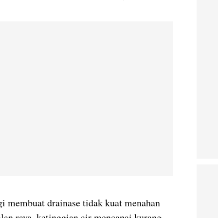
ggi membuat drainase tidak kuat menahan
alan raya, ketinggian air mencapai kurang