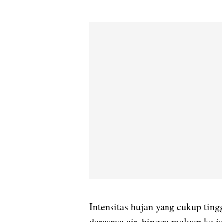
Intensitas hujan yang cukup tin
derasnya air, hingga meluap ke j