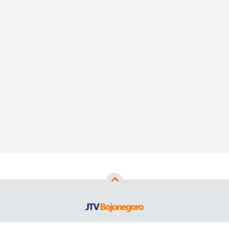
Copyright ©
2026
JTV Bojonegoro™