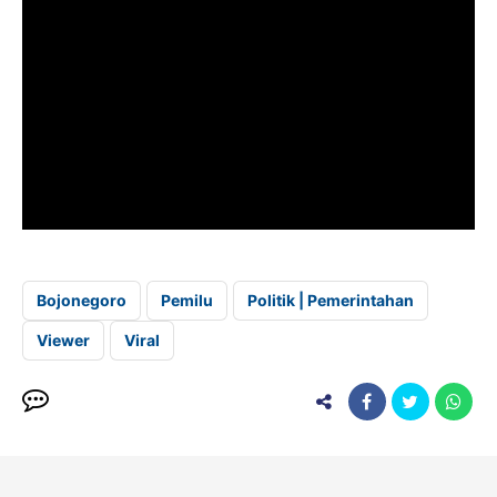
Bojonegoro
Pemilu
Politik | Pemerintahan
Viewer
Viral