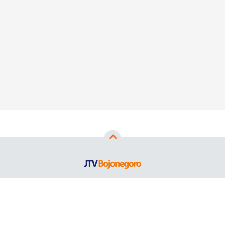
Copyright ©
2026
JTV Bojonegoro™