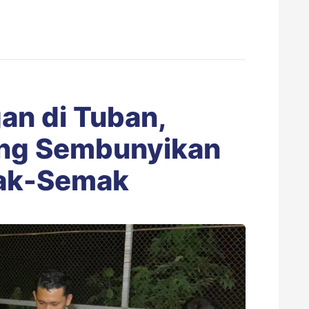
B
an di Tuban,
ung Sembunyikan
mak-Semak