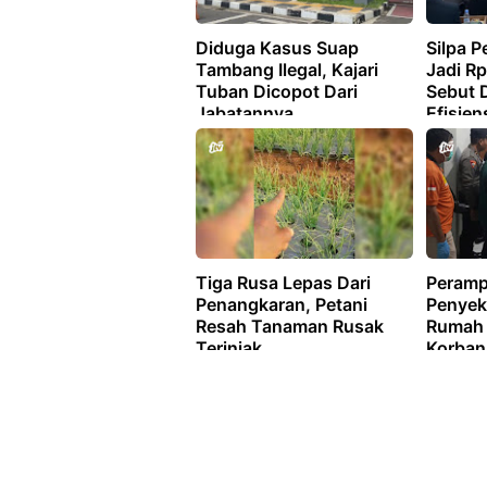
Diduga Kasus Suap
Silpa 
Tambang Ilegal, Kajari
Jadi Rp
Tuban Dicopot Dari
Sebut 
Jabatannya
Efisie
Tiga Rusa Lepas Dari
Peramp
Penangkaran, Petani
Penyeka
Resah Tanaman Rusak
Rumah 
Terinjak
Korban
dan Di