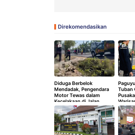
Direkomendasikan
Diduga Berbelok
Paguyu
Mendadak, Pengendara
Tuban 
Motor Tewas dalam
Pusaka
Kecelakaan di Jalan
Warisa
Tuban–Widang