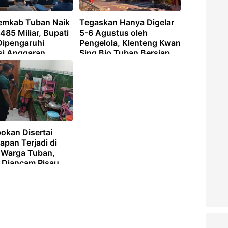
Pemkab Tuban Naik
Tegaskan Hanya Digelar
485 Miliar, Bupati
5-6 Agustus oleh
Dipengaruhi
Pengelola, Klenteng Kwan
nsi Anggaran
Sing Bio Tuban Bersiap
Sambut HUT Kongco Ke-
1866
okan Disertai
pan Terjadi di
Warga Tuban,
 Diancam Pisau
lakban