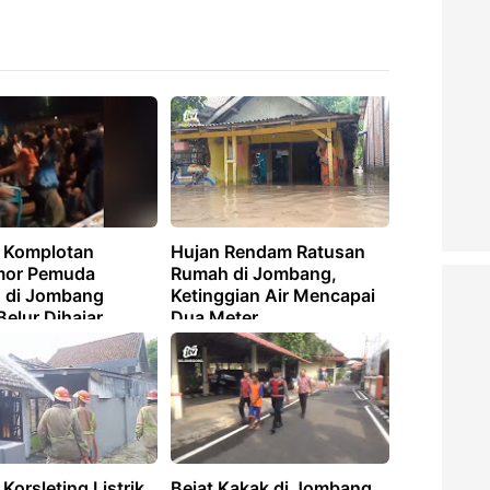
 Komplotan
Hujan Rendam Ratusan
mor Pemuda
Rumah di Jombang,
o di Jombang
Ketinggian Air Mencapai
elur Dihajar
Dua Meter
Korsleting Listrik
Bejat Kakak di Jombang