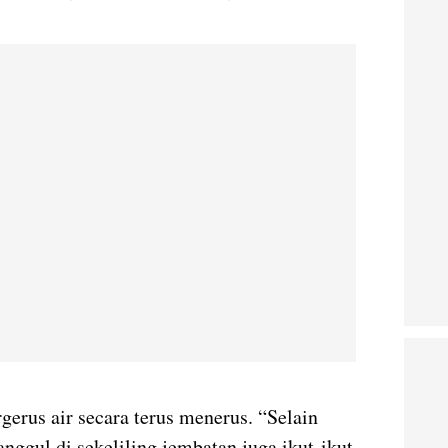
erus air secara terus menerus. “Selain
nggul di sekeliling jembatan juga ikut-ikut