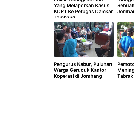
Yang Melaporkan Kasus
Sebuah
KDRT Ke Petugas Damkar
Jomban
Jombang
Pengurus Kabur, Puluhan
Pemoto
Warga Geruduk Kantor
Mening
Koperasi di Jombang
Tabrak