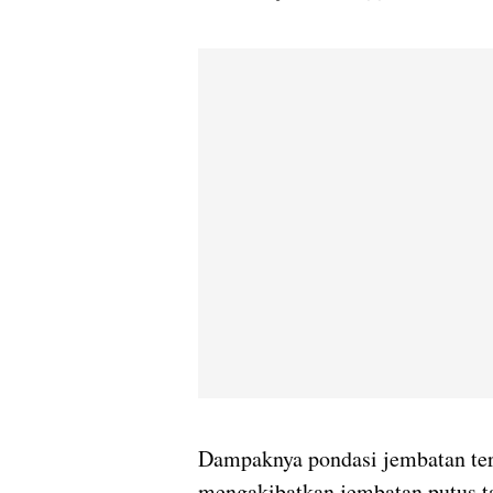
Dampaknya pondasi jembatan terg
mengakibatkan jembatan putus ta