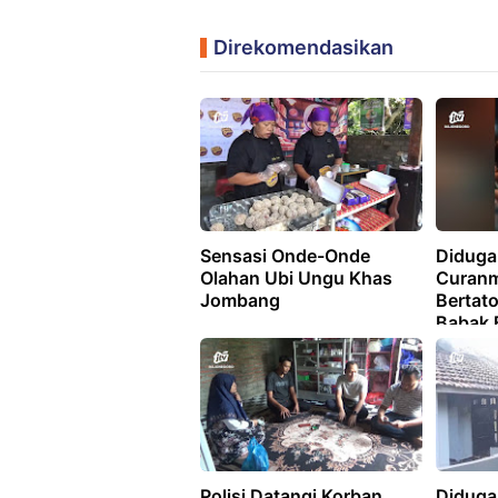
Direkomendasikan
Sensasi Onde-Onde
Diduga
Olahan Ubi Ungu Khas
Curan
Jombang
Bertat
Babak B
Massa
Polisi Datangi Korban
Diduga 