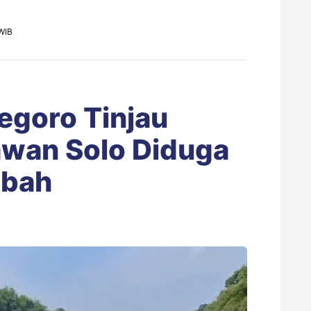
WIB
goro Tinjau
wan Solo Diduga
mbah