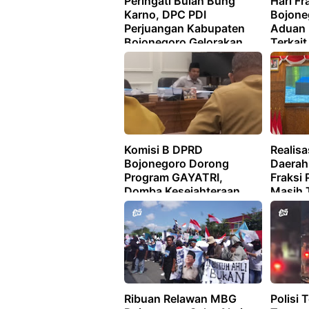
Peringati Bulan Bung
Hari Fr
Karno, DPC PDI
Bojone
Perjuangan Kabupaten
Aduan 
Bojonegoro Gelorakan
Terkai
Semboyan "JAS MERAH"
Komisi B DPRD
Realis
Bojonegoro Dorong
Daerah
Program GAYATRI,
Fraksi 
Domba Kesejahteraan,
Masih 
dan KOLEGA Agar Tepat
Sasaran
Ribuan Relawan MBG
Polisi 