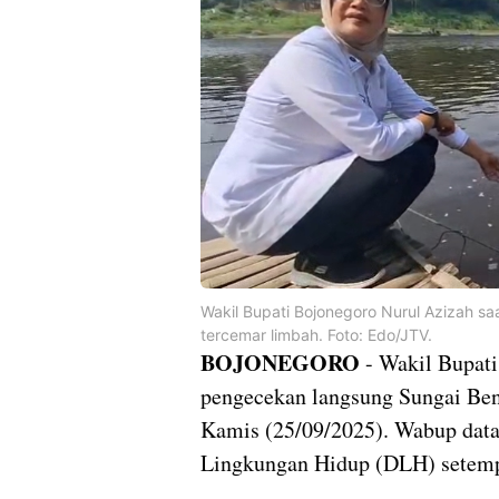
Wakil Bupati Bojonegoro Nurul Azizah s
tercemar limbah. Foto: Edo/JTV.
BOJONEGORO
- Wakil Bupati
pengecekan langsung Sungai Ben
Kamis (25/09/2025). Wabup data
Lingkungan Hidup (DLH) setemp