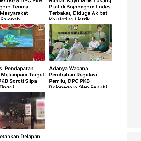
aksi ke 9 DPC PKB
Rumah Kayu Milik Tukang
goro Terima
Pijat di Bojonegoro Ludes
Masyarakat
Terbakar, Diduga Akibat
t Sampah
Korsleting Listrik
asi Pendapatan
Adanya Wacana
 Melampaui Target
Perubahan Regulasi
PKB Soroti Silpa
Pemilu, DPC PKB
Tinggi
Bojonegoro Siap Penuhi
Keterwakilan Perempuan
Tetapkan Delapan