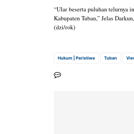
“Ular beserta puluhan telurnya 
Kabupaten Tuban,” Jelas Darkun
(dzi/rok)
Hukum | Peristiwa
Tuban
Vie