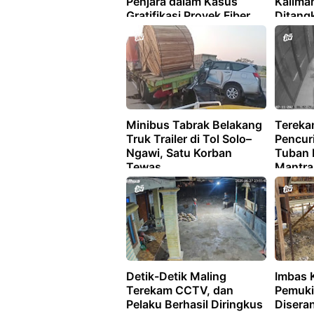
Penjara dalam Kasus
Kalima
Gratifikasi Proyek Fiber
Ditangk
Optik
Minibus Tabrak Belakang
Tereka
Truk Trailer di Tol Solo–
Pencur
Ngawi, Satu Korban
Tuban 
Tewas
Mantra
Detik-Detik Maling
Imbas 
Terekam CCTV, dan
Pemuki
Pelaku Berhasil Diringkus
Diseran