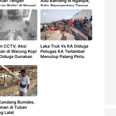
ntan Tengah
Adu Banteng di Nganjuk,
ap Polisi di Ngawi
Satu Pengendara Tewas
m CCTV, Aksi
Laka Truk Vs KA Diduga
ian di Warung Kopi
Petugas KA Terlambat
Diduga Gunakan
Menutup Palang Pintu
Kandang Bumdes,
man di Tuban
g Lalat