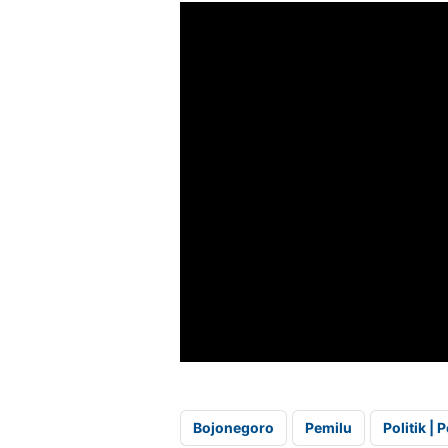
Bojonegoro
Pemilu
Politik |