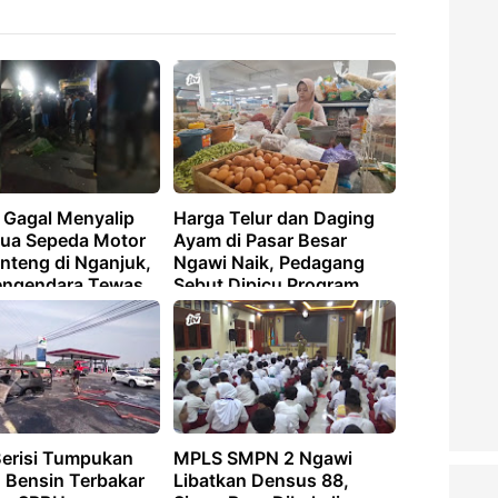
 Gagal Menyalip
Harga Telur dan Daging
Dua Sepeda Motor
Ayam di Pasar Besar
nteng di Nganjuk,
Ngawi Naik, Pedagang
engendara Tewas
Sebut Dipicu Program
MBG dan Musim Hajatan
Berisi Tumpukan
MPLS SMPN 2 Ngawi
n Bensin Terbakar
Libatkan Densus 88,