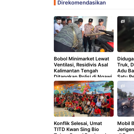
Direkomendasikan
Bobol Minimarket Lewat
Diduga
Ventilasi, Residivis Asal
Truk, 
Kalimantan Tengah
Adu Ba
Ditangkap Polisi di Ngawi
Satu P
Konflik Selesai, Umat
Mobil 
TITD Kwan Sing Bio
Jerige