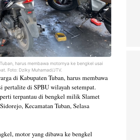
n Tuban, harus membawa motornya ke bengkel usai
pat. Foto: Dziky Muhamad/JTV.
warga di Kabupaten Tuban, harus membawa
i pertalite di SPBU wilayah setempat.
eperti terpantau di bengkel milik Slamet
 Sidorejo, Kecamatan Tuban, Selasa
gkel, motor yang dibawa ke bengkel