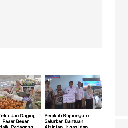
Telur dan Daging
Pemkab Bojonegoro
i Pasar Besar
Salurkan Bantuan
Naik, Pedagang
Alsintan, Irigasi dan