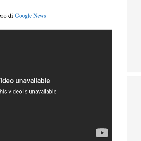
oro di
Google News