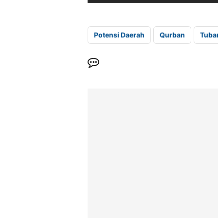
Potensi Daerah
Qurban
Tuba